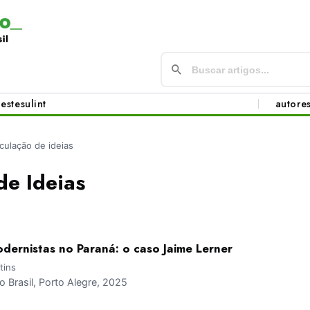
este
sul
int
autore
rculação de ideias
de Ideias
dernistas no Paraná: o caso Jaime Lerner
tins
Brasil, Porto Alegre, 2025