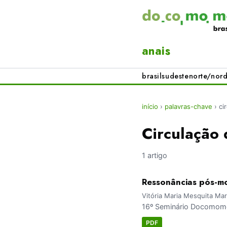
anais
brasil
sudeste
norte/nord
início
›
palavras-chave
›
ci
Circulação 
1 artigo
Ressonâncias pós-mo
Vitória Maria Mesquita Mar
16º Seminário Docomomo 
PDF