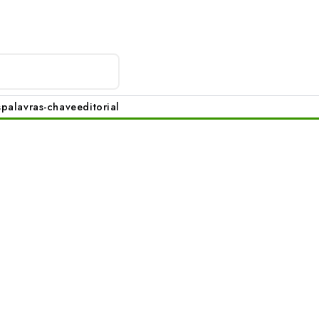
s
palavras-chave
editorial