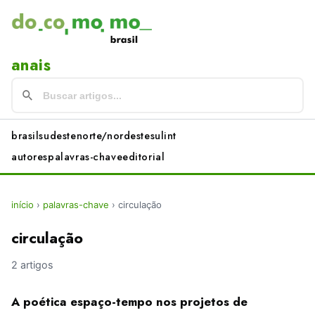
anais
brasil
sudeste
norte/nordeste
sul
int
autores
palavras-chave
editorial
início
›
palavras-chave
›
circulação
circulação
2 artigos
A poética espaço-tempo nos projetos de