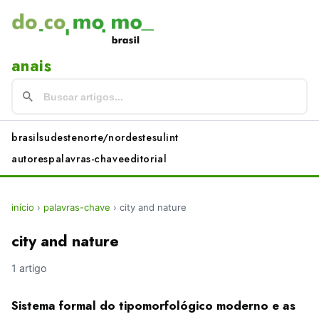
anais
brasil
sudeste
norte/nordeste
sul
int
autores
palavras-chave
editorial
início
›
palavras-chave
›
city and nature
city and nature
1 artigo
Sistema formal do tipomorfológico moderno e as