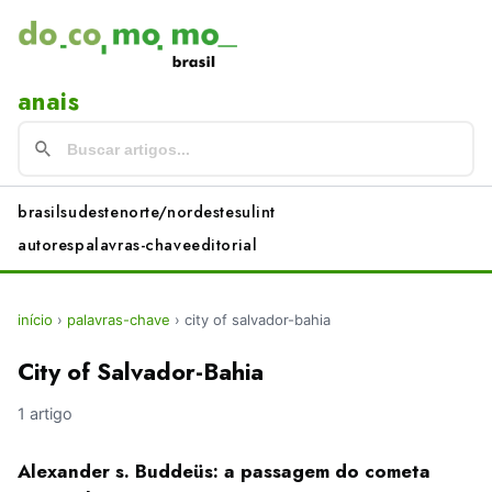
anais
brasil
sudeste
norte/nordeste
sul
int
autores
palavras-chave
editorial
início
›
palavras-chave
›
city of salvador-bahia
City of Salvador-Bahia
1 artigo
Alexander s. Buddeüs: a passagem do cometa