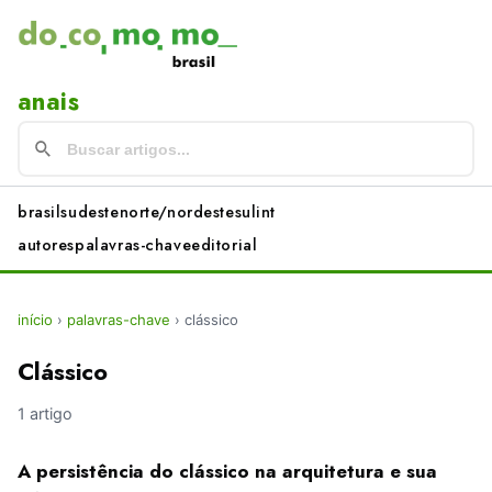
anais
brasil
sudeste
norte/nordeste
sul
int
autores
palavras-chave
editorial
início
›
palavras-chave
›
clássico
Clássico
1 artigo
A persistência do clássico na arquitetura e sua