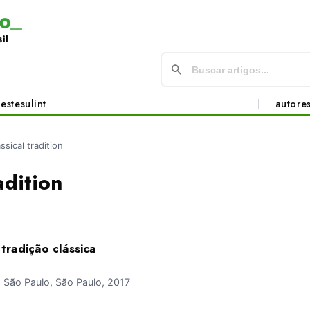
este
sul
int
autore
assical tradition
adition
 tradição clássica
São Paulo, São Paulo, 2017