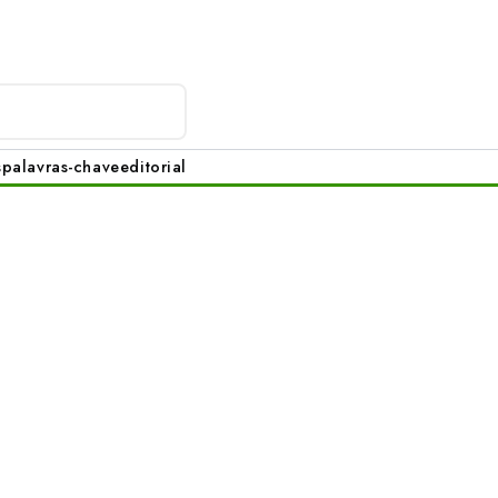
s
palavras-chave
editorial