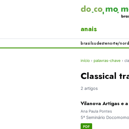
anais
brasil
sudeste
norte/nord
início
›
palavras-chave
›
cl
Classical tr
2 artigos
Vilanova Artigas e a
Ana Paula Pontes
5º Seminário Docomomo 
PDF