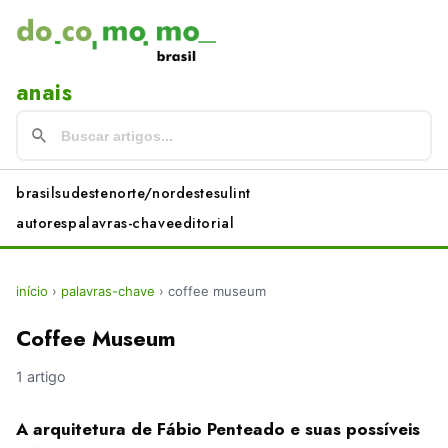
anais
brasil
sudeste
norte/nordeste
sul
int
autores
palavras-chave
editorial
início
›
palavras-chave
›
coffee museum
Coffee Museum
1 artigo
A arquitetura de Fábio Penteado e suas possíveis