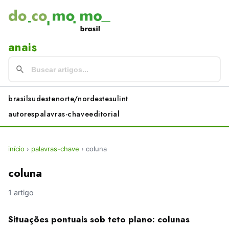
anais
brasil
sudeste
norte/nordeste
sul
int
autores
palavras-chave
editorial
início
›
palavras-chave
›
coluna
coluna
1 artigo
Situações pontuais sob teto plano: colunas