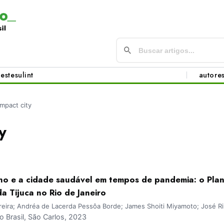
este
sul
int
autore
mpact city
y
 e a cidade saudável em tempos de pandemia: o Plano
a Tijuca no Rio de Janeiro
eira; Andréa de Lacerda Pessôa Borde; James Shoiti Miyamoto; José R
Brasil, São Carlos, 2023