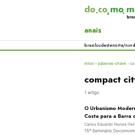
anais
brasil
sudeste
norte/nord
início
›
palavras-chave
›
co
compact cit
1 artigo
O Urbanismo Moderno
Costa para a Barra d
Carlos Eduardo Nunes-Ferr
15º Seminário Docomomo 