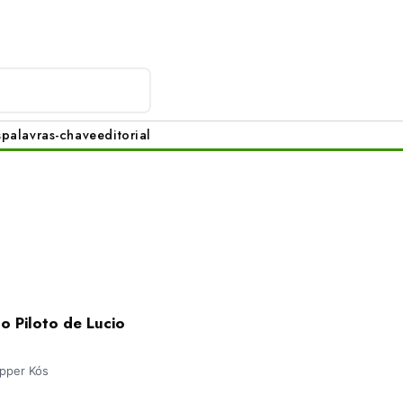
s
palavras-chave
editorial
 Piloto de Lucio
ipper Kós