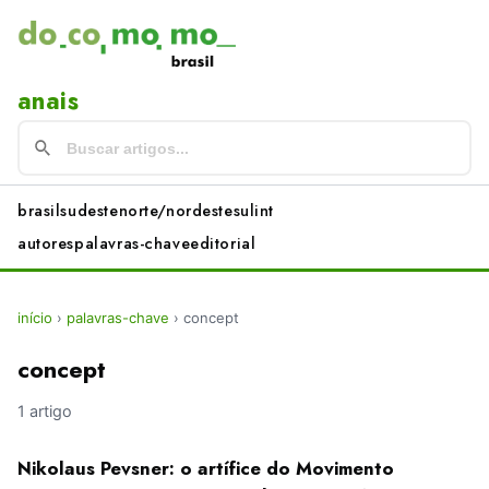
anais
brasil
sudeste
norte/nordeste
sul
int
autores
palavras-chave
editorial
início
›
palavras-chave
›
concept
concept
1 artigo
Nikolaus Pevsner: o artífice do Movimento