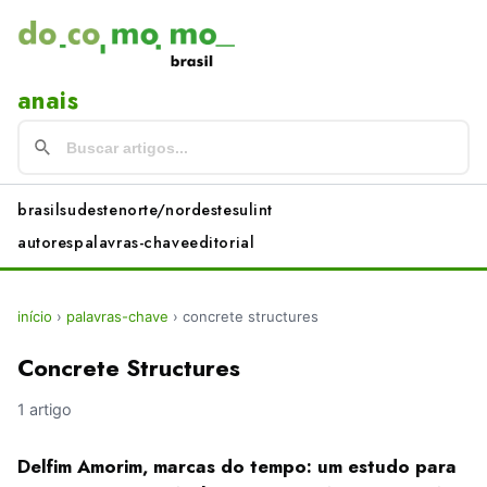
anais
brasil
sudeste
norte/nordeste
sul
int
autores
palavras-chave
editorial
início
›
palavras-chave
›
concrete structures
Concrete Structures
1 artigo
Delfim Amorim, marcas do tempo: um estudo para