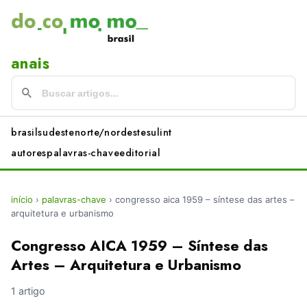
anais
brasil
sudeste
norte/nordeste
sul
int
autores
palavras-chave
editorial
início
›
palavras-chave
›
congresso aica 1959 – síntese das artes –
arquitetura e urbanismo
Congresso AICA 1959 – Síntese das
Artes – Arquitetura e Urbanismo
1 artigo