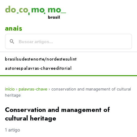
anais
brasil
sudeste
norte/nordeste
sul
int
autores
palavras-chave
editorial
início
›
palavras-chave
›
conservation and management of cultural
heritage
Conservation and management of
cultural heritage
1 artigo