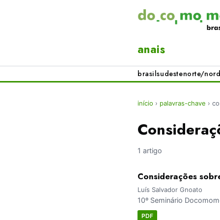
anais
brasil
sudeste
norte/nord
início
›
palavras-chave
›
co
Consideraçõ
1 artigo
Considerações sobre
Luís Salvador Gnoato
10º Seminário Docomomo 
PDF