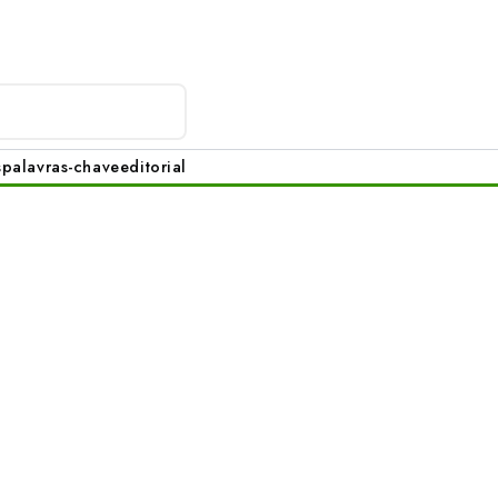
s
palavras-chave
editorial