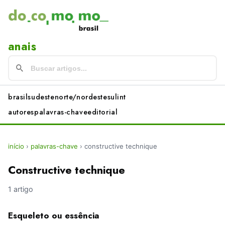
anais
brasil
sudeste
norte/nordeste
sul
int
autores
palavras-chave
editorial
início
›
palavras-chave
›
constructive technique
Constructive technique
1 artigo
Esqueleto ou essência