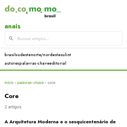
anais
brasil
sudeste
norte/nordeste
sul
int
autores
palavras-chave
editorial
início
›
palavras-chave
›
core
Core
2 artigos
A Arquitetura Moderna e o sesquicentenário de