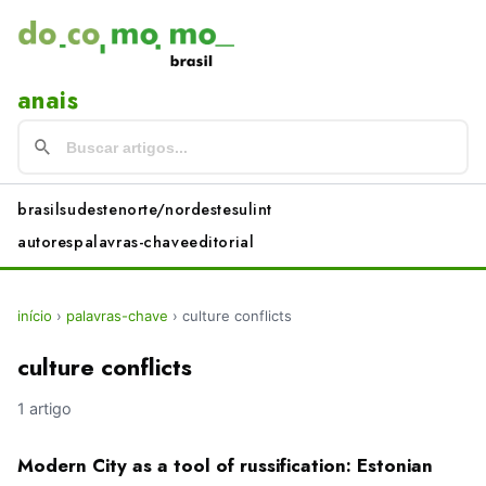
anais
brasil
sudeste
norte/nordeste
sul
int
autores
palavras-chave
editorial
início
›
palavras-chave
›
culture conflicts
culture conflicts
1 artigo
Modern City as a tool of russification: Estonian