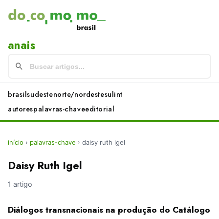
anais
brasil
sudeste
norte/nordeste
sul
int
autores
palavras-chave
editorial
início
›
palavras-chave
›
daisy ruth igel
Daisy Ruth Igel
1 artigo
Diálogos transnacionais na produção do Catálogo