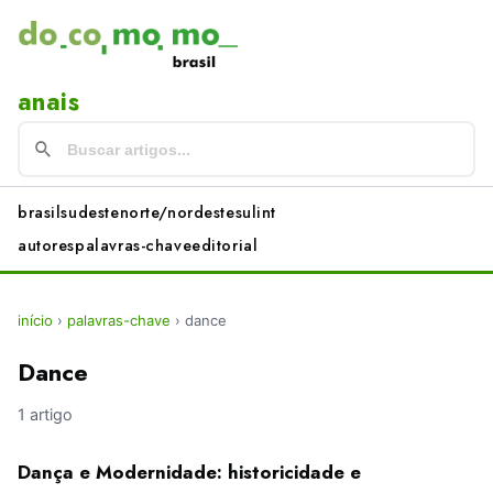
anais
brasil
sudeste
norte/nordeste
sul
int
autores
palavras-chave
editorial
início
›
palavras-chave
›
dance
Dance
1 artigo
Dança e Modernidade: historicidade e