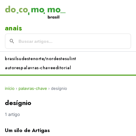
anais
brasil
sudeste
norte/nordeste
sul
int
autores
palavras-chave
editorial
início
›
palavras-chave
›
desígnio
desígnio
1 artigo
Um silo de Artigas