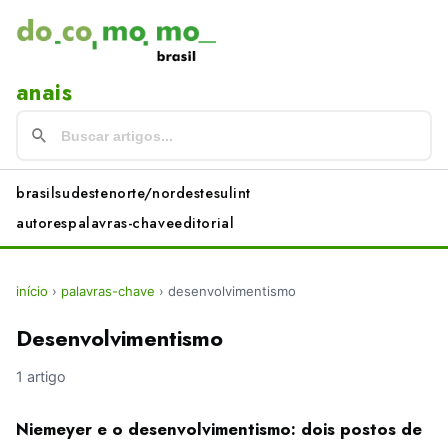
anais
brasil
sudeste
norte/nordeste
sul
int
autores
palavras-chave
editorial
início
›
palavras-chave
›
desenvolvimentismo
Desenvolvimentismo
1 artigo
Niemeyer e o desenvolvimentismo: dois postos de