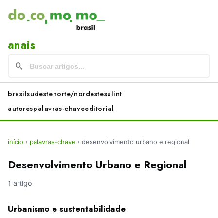
anais
brasil
sudeste
norte/nordeste
sul
int
autores
palavras-chave
editorial
início
›
palavras-chave
›
desenvolvimento urbano e regional
Desenvolvimento Urbano e Regional
1 artigo
Urbanismo e sustentabilidade