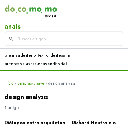
anais
brasil
sudeste
norte/nordeste
sul
int
autores
palavras-chave
editorial
início
›
palavras-chave
›
design analysis
design analysis
1 artigo
Diálogos entre arquitetos — Richard Neutra e o