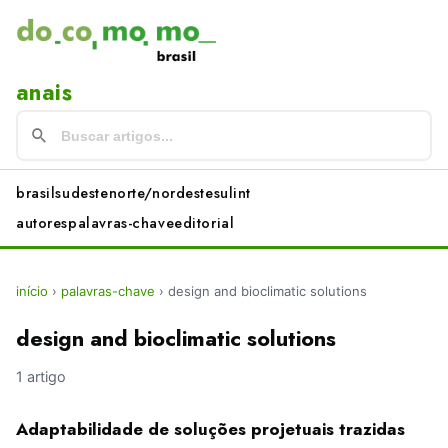
anais
brasil
sudeste
norte/nordeste
sul
int
autores
palavras-chave
editorial
início
›
palavras-chave
›
design and bioclimatic solutions
design and bioclimatic solutions
1 artigo
Adaptabilidade de soluções projetuais trazidas