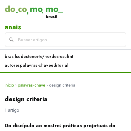
anais
brasil
sudeste
norte/nordeste
sul
int
autores
palavras-chave
editorial
início
›
palavras-chave
›
design criteria
design criteria
1 artigo
Do discípulo ao mestre: práticas projetuais do