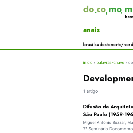
anais
brasil
sudeste
norte/nord
início
›
palavras-chave
›
de
Developmen
1 artigo
Difusão da Arquitet
São Paulo (1959-196
Miguel Antônio Buzzar; Ma
7º Seminário Docomomo B