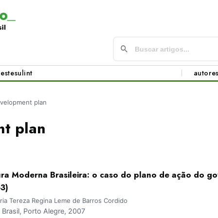
este
sul
int
autore
velopment plan
t plan
ura Moderna Brasileira: o caso do plano de ação do g
3)
ria Tereza Regina Leme de Barros Cordido
rasil, Porto Alegre, 2007