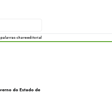
s
palavras-chave
editorial
overno do Estado de