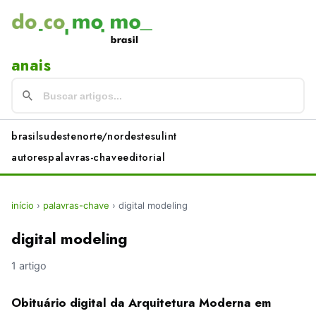
anais
brasil
sudeste
norte/nordeste
sul
int
autores
palavras-chave
editorial
início
›
palavras-chave
›
digital modeling
digital modeling
1 artigo
Obituário digital da Arquitetura Moderna em