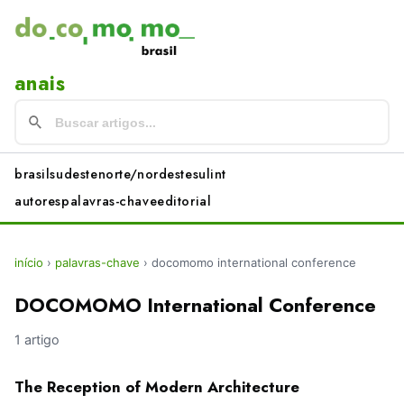
anais
brasil
sudeste
norte/nordeste
sul
int
autores
palavras-chave
editorial
início
›
palavras-chave
›
docomomo international conference
DOCOMOMO International Conference
1 artigo
The Reception of Modern Architecture