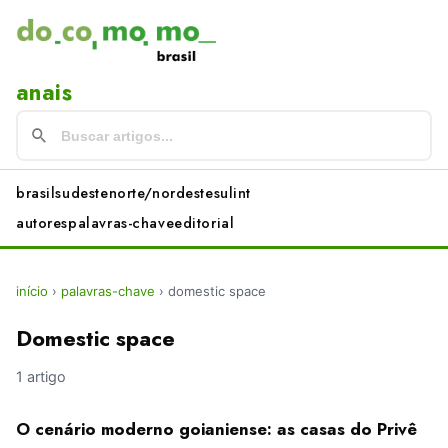
anais
brasil
sudeste
norte/nordeste
sul
int
autores
palavras-chave
editorial
início
›
palavras-chave
›
domestic space
Domestic space
1 artigo
O cenário moderno goianiense: as casas do Privê