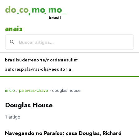
anais
brasil
sudeste
norte/nordeste
sul
int
autores
palavras-chave
editorial
início
›
palavras-chave
›
douglas house
Douglas House
1 artigo
Navegando no Paraíso: casa Douglas, Richard