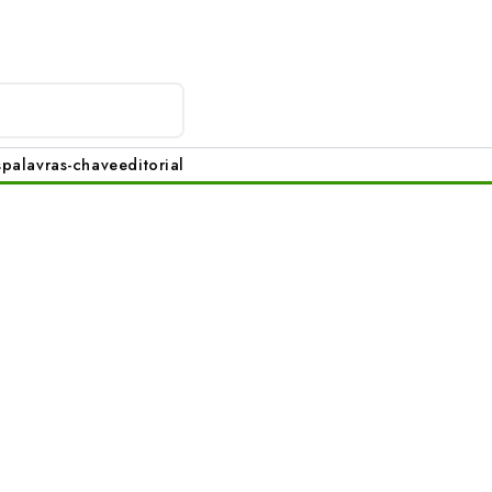
s
palavras-chave
editorial