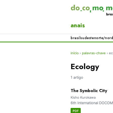
anais
brasil
sudeste
norte/nord
início
›
palavras-chave
›
ec
Ecology
1 artigo
The Symbolic City
Kisho Kurokawa
6th International DOC
PDF