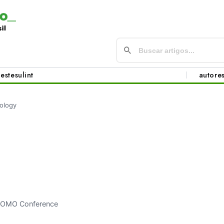
este
sul
int
autore
ology
OMOMO Conference