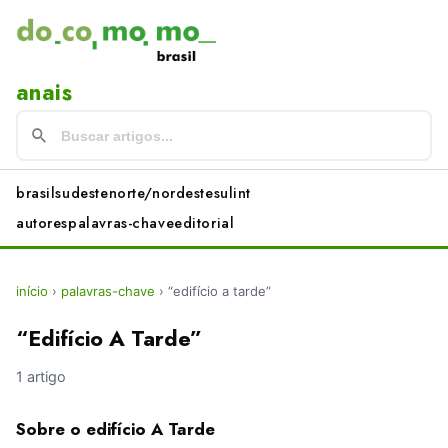
anais
brasil
sudeste
norte/nordeste
sul
int
autores
palavras-chave
editorial
início
›
palavras-chave
›
“edifício a tarde”
“Edifício A Tarde”
1 artigo
Sobre o edifício A Tarde