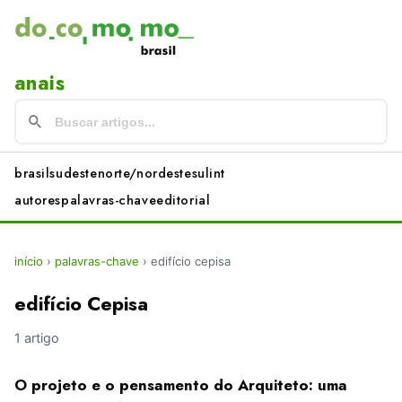
anais
brasil
sudeste
norte/nordeste
sul
int
autores
palavras-chave
editorial
início
›
palavras-chave
›
edifício cepisa
edifício Cepisa
1 artigo
O projeto e o pensamento do Arquiteto: uma