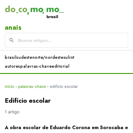
anais
brasil
sudeste
norte/nordeste
sul
int
autores
palavras-chave
editorial
início
›
palavras-chave
›
edifício escolar
Edifício escolar
1 artigo
A obra escolar de Eduardo Corona em Sorocaba e