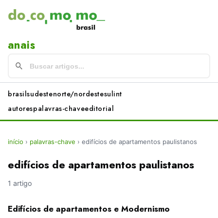
anais
brasil
sudeste
norte/nordeste
sul
int
autores
palavras-chave
editorial
início
›
palavras-chave
›
edifícios de apartamentos paulistanos
edifícios de apartamentos paulistanos
1 artigo
Edifícios de apartamentos e Modernismo