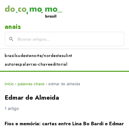
anais
brasil
sudeste
norte/nordeste
sul
int
autores
palavras-chave
editorial
início
›
palavras-chave
›
edmar de almeida
Edmar de Almeida
1 artigo
Fios e memória: cartas entre Lina Bo Bardi e Edmar