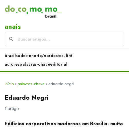
anais
brasil
sudeste
norte/nordeste
sul
int
autores
palavras-chave
editorial
início
›
palavras-chave
›
eduardo negri
Eduardo Negri
1 artigo
Edifícios corporativos modernos em Brasília: muita