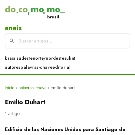
anais
brasil
sudeste
norte/nordeste
sul
int
autores
palavras-chave
editorial
início
›
palavras-chave
›
emilio duhart
Emilio Duhart
1 artigo
Edificio de las Naciones Unidas para Santiago de