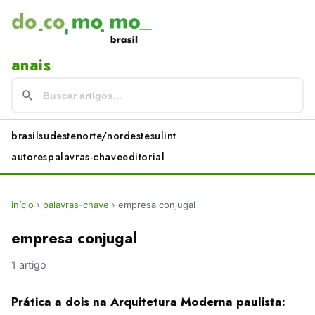
anais
brasil
sudeste
norte/nordeste
sul
int
autores
palavras-chave
editorial
início
›
palavras-chave
›
empresa conjugal
empresa conjugal
1 artigo
Prática a dois na Arquitetura Moderna paulista: