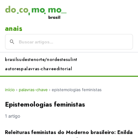
anais
brasil
sudeste
norte/nordeste
sul
int
autores
palavras-chave
editorial
início
›
palavras-chave
›
epistemologias feministas
Epistemologias feministas
1 artigo
Releituras feministas do Moderno brasileiro: Enilda