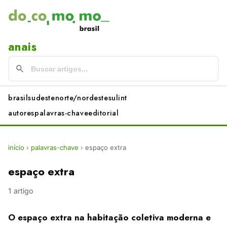
anais
brasil
sudeste
norte/nordeste
sul
int
autores
palavras-chave
editorial
início
›
palavras-chave
›
espaço extra
espaço extra
1 artigo
O espaço extra na habitação coletiva moderna e