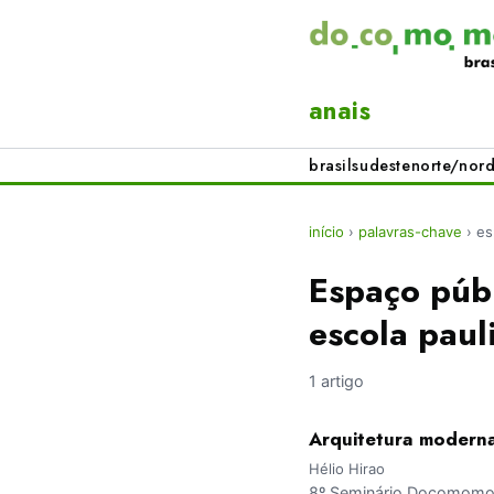
anais
brasil
sudeste
norte/nord
início
›
palavras-chave
›
es
Espaço públ
escola paul
1 artigo
Arquitetura moderna
Hélio Hirao
8º Seminário Docomomo B