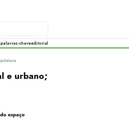
s
palavras-chave
editorial
quitetura
al e urbano;
o do espaço