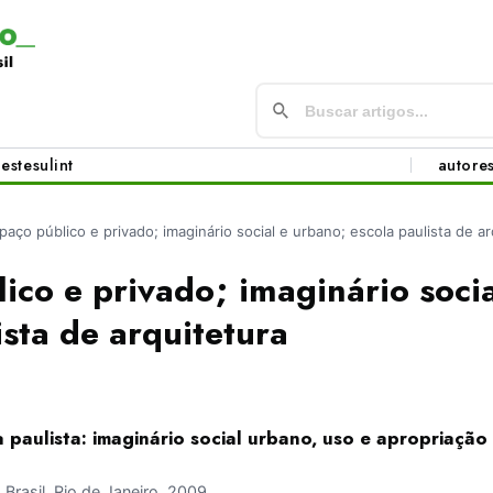
este
sul
int
autore
paço público e privado; imaginário social e urbano; escola paulista de ar
ico e privado; imaginário soci
ista de arquitetura
 paulista: imaginário social urbano, uso e apropriaçã
rasil, Rio de Janeiro, 2009