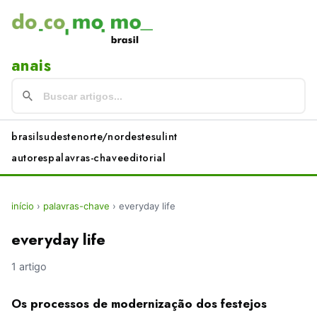
anais
brasil
sudeste
norte/nordeste
sul
int
autores
palavras-chave
editorial
início
›
palavras-chave
›
everyday life
everyday life
1 artigo
Os processos de modernização dos festejos