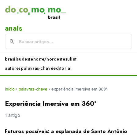
anais
brasil
sudeste
norte/nordeste
sul
int
autores
palavras-chave
editorial
início
›
palavras-chave
›
experiência imersiva em 360°
Experiência Imersiva em 360°
1 artigo
Futuros possíveis: a esplanada de Santo Antônio