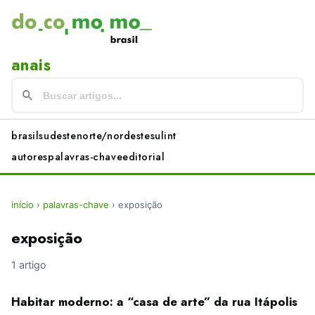
anais
brasil
sudeste
norte/nordeste
sul
int
autores
palavras-chave
editorial
início
›
palavras-chave
›
exposição
exposição
1 artigo
Habitar moderno: a “casa de arte” da rua Itápolis