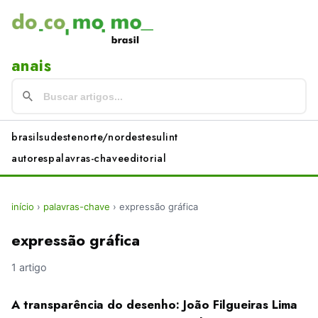
anais
brasil
sudeste
norte/nordeste
sul
int
autores
palavras-chave
editorial
início
›
palavras-chave
›
expressão gráfica
expressão gráfica
1 artigo
A transparência do desenho: João Filgueiras Lima