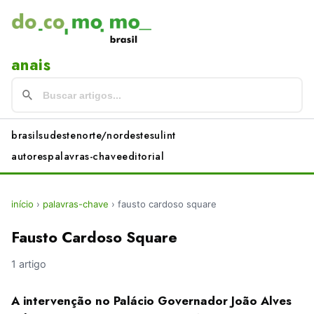
anais
brasil
sudeste
norte/nordeste
sul
int
autores
palavras-chave
editorial
início
›
palavras-chave
›
fausto cardoso square
Fausto Cardoso Square
1 artigo
A intervenção no Palácio Governador João Alves