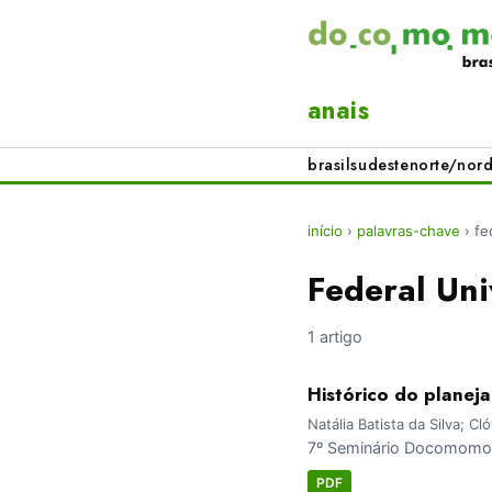
anais
brasil
sudeste
norte/nord
início
›
palavras-chave
›
fe
Federal Uni
1 artigo
Histórico do planeja
Natália Batista da Silva; C
7º Seminário Docomomo 
PDF