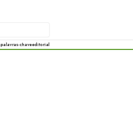
s
palavras-chave
editorial