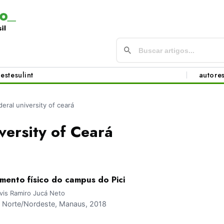
este
sul
int
autore
deral university of ceará
versity of Ceará
mento físico do campus do Pici
lóvis Ramiro Jucá Neto
Norte/Nordeste, Manaus, 2018