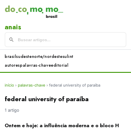
anais
brasil
sudeste
norte/nordeste
sul
int
autores
palavras-chave
editorial
início
›
palavras-chave
›
federal university of paraíba
federal university of paraíba
1 artigo
Ontem e hoje: a influência moderna e o bloco H