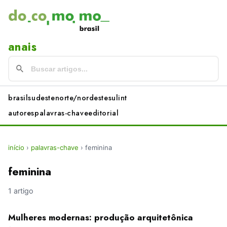
anais
brasil
sudeste
norte/nordeste
sul
int
autores
palavras-chave
editorial
início
›
palavras-chave
›
feminina
feminina
1 artigo
Mulheres modernas: produção arquitetônica